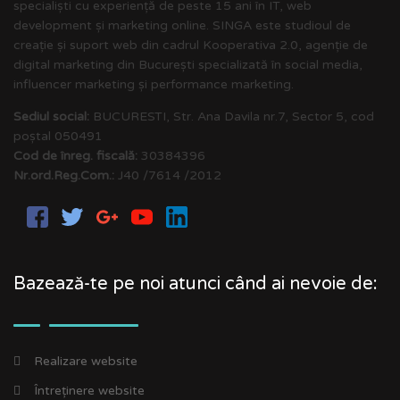
specialiști cu experiență de peste 15 ani în IT, web
development și marketing online. SINGA este studioul de
creație și suport web din cadrul Kooperativa 2.0, agenție de
digital marketing din București specializată în social media,
influencer marketing și performance marketing.
Sediul social:
BUCURESTI, Str. Ana Davila nr.7, Sector 5, cod
poștal 050491
Cod de înreg. fiscală:
30384396
Nr.ord.Reg.Com.:
J40 /7614 /2012
Bazează-te pe noi atunci când ai nevoie de:
Realizare website
Întreținere website