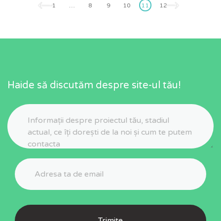
pagination
1
…
8
9
10
11
12
Haide să discutăm despre site-ul tău!