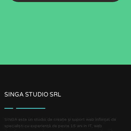
SINGA STUDIO SRL
SINGA este un studio de creație și suport web înființat de
specialiști cu experiență de peste 15 ani în IT, web