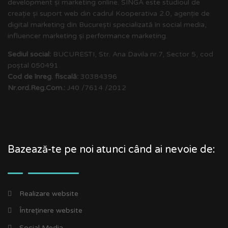
development și marketing online. SINGA este studioul de
creație și suport web din cadrul Kooperativa 2.0, agenție de
digital marketing din București specializată în social media,
influencer marketing și performance marketing.
Sediul social:
BUCURESTI, Str. Ana Davila nr.7, Sector 5, cod
poștal 050491
Cod de înreg. fiscală:
30384396
Nr.ord.Reg.Com.:
J40 /7614 /2012
Bazează-te pe noi atunci când ai nevoie de:
Realizare website
Întreținere website
Social Media