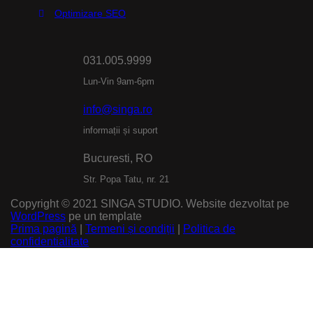
Optimizare SEO
031.005.9999
Lun-Vin 9am-6pm
info@singa.ro
informații și suport
Bucuresti, RO
Str. Popa Tatu, nr. 21
Copyright © 2021 SINGA STUDIO. Website dezvoltat pe
WordPress
pe un template
Prima pagină
|
Termeni și condiții
|
Politica de
confidentialitate