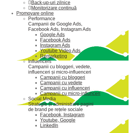
Back-up-uri zilnice
Monitorizare continuă
Promovare online
Performance
Campanii de Google Ads,
Facebook Ads, Instagram Ads
Google Ads
Facebook Ads
Instagram Ads
Youtube Video Ads
Remarketing
Influencers
Campanii cu bloggeri, vedete,
influenceri și micro-influenceri
Campanii cu bloggeri
Campanii cu vedete
Campanii cu influenceri
Campanii cu micro-influnceri
Social Media
Strategie și administrare pagini
de brand pe rețele sociale
Facebook, Instagram
Youtube, Google
LinkedIn