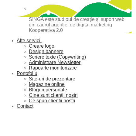
SINGA este studioul de creație și suport web
din cadrul agenției de digital marketing
Kooperativa 2.0
Alte servicii
Creare logo
Design bannere
Scriere texte (Copywriting)
Administrare Newsletter
Rapoarte monitorizare
Portofoliu
Site-uri de prezentare
Magazine online
Bloguri personale
Cine sunt clienții noștri
Ce spun clienții noștri
Contact