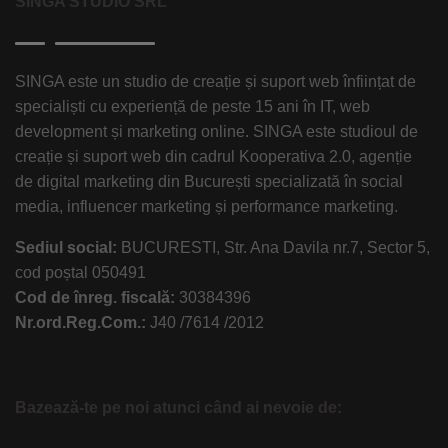
SINGA STUDIO SRL
SINGA este un studio de creație și suport web înființat de
specialiști cu experiență de peste 15 ani în IT, web
development și marketing online. SINGA este studioul de
creație și suport web din cadrul Kooperativa 2.0, agenție
de digital marketing din București specializată în social
media, influencer marketing și performance marketing.
Sediul social:
BUCURESTI, Str. Ana Davila nr.7, Sector 5,
cod poștal 050491
Cod de înreg. fiscală:
30384396
Nr.ord.Reg.Com.:
J40 /7614 /2012
Bazează-te pe noi atunci când ai nevoie de: