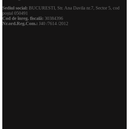
Sediul social:
BUCURESTI, Str. Ana Davila nr.7, Sector 5, cod
poștal 050491
Cod de înreg. fiscală:
30384396
Nr.ord.Reg.Com.:
J40 /7614 /2012