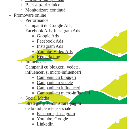
Back-up-uri zilnice
Monitorizare continuă
Promovare online
Performance
Campanii de Google Ads,
Facebook Ads, Instagram Ads
Google Ads
Facebook Ads
Instagram Ads
Youtube Video Ads
Remarketing
Influencers
Campanii cu bloggeri, vedete,
influenceri și micro-influenceri
Campanii cu bloggeri
Campanii cu vedete
Campanii cu influenceri
Campanii cu micro-influnceri
Social Media
Strategie și administrare pagini
de brand pe rețele sociale
Facebook, Instagram
Youtube, Google
LinkedIn