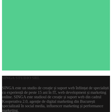
SINGA STUDIO SRL
SINGA este un studio de creație și suport web înființat de specialiști
cu experiență de peste 15 ani în IT, web development și marketing
online. SINGA este studioul de creație și suport web din cadrul
Kooperativa 2.0, agenție de digital marketing din București
specializată în social media, influencer marketing și performance
marketing.