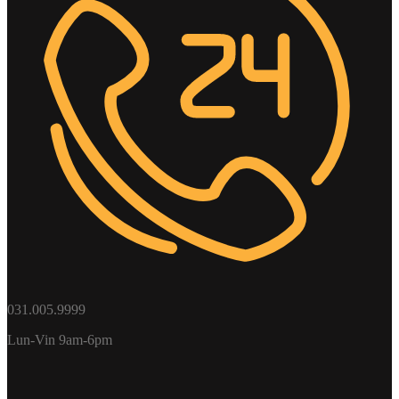
031.005.9999
Lun-Vin 9am-6pm