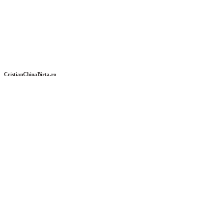
CristianChinaBirta.ro