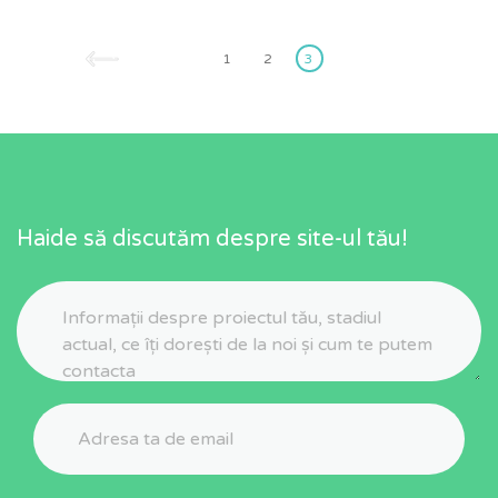
Posts
pagination
1
2
3
Haide să discutăm despre site-ul tău!