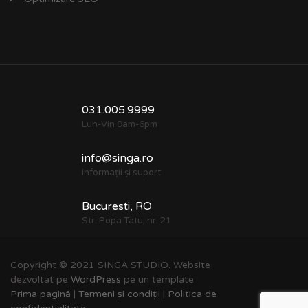
031.005.9999
Lun-Vin 9am-6pm
info@singa.ro
informații și suport
Bucuresti, RO
Str. Popa Tatu, nr. 21
Copyright © 2021 SINGA STUDIO. Website
dezvoltat pe
WordPress
pe un template
Prima pagină
|
Termeni și condiții
|
Politica de