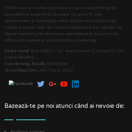
SINGA este un studio de creație și suport web înființat de
specialiști cu experiență de peste 15 ani în IT, web
development și marketing online. SINGA este studioul de
creație și suport web din cadrul Kooperativa 2.0, agenție de
digital marketing din București specializată în social media,
influencer marketing și performance marketing.
Sediul social:
BUCURESTI, Str. Ana Davila nr.7, Sector 5, cod
poștal 050491
Cod de înreg. fiscală:
30384396
Nr.ord.Reg.Com.:
J40 /7614 /2012
Bazează-te pe noi atunci când ai nevoie de:
Realizare website