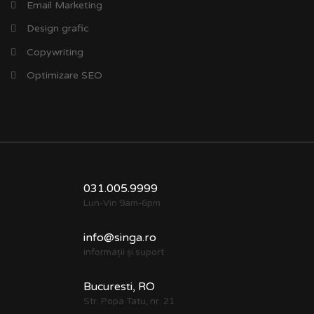
Email Marketing
Design grafic
Copywriting
Optimizare SEO
031.005.9999
Lun-Vin 9am-6pm
info@singa.ro
informații și suport
Bucuresti, RO
Str. Popa Tatu, nr. 21