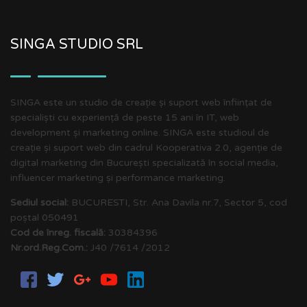
SINGA STUDIO SRL
SINGA este un studio de creație și suport web înființat de
specialiști cu experiență de peste 15 ani în IT, web
development și marketing online. SINGA este studioul de
creație și suport web din cadrul Kooperativa 2.0, agenție de
digital marketing din București specializată în social media,
influencer marketing și performance marketing.
Sediul social:
BUCURESTI, Str. Ana Davila nr.7, Sector 5, cod
poștal 050491
Cod de înreg. fiscală:
30384396
Nr.ord.Reg.Com.:
J40 /7614 /2012