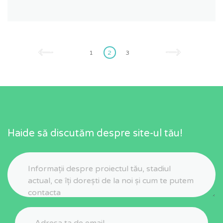
Posts
pagination
1
2
3
Haide să discutăm despre site-ul tău!