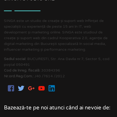
SINGA este un studio de creație și suport web înființat de
specialiști cu experiență de peste 15 ani în IT, web
development și marketing online. SINGA este studioul de
creație și suport web din cadrul Kooperativa 2.0, agenție de
digital marketing din București specializată în social media,
influencer marketing și performance marketing.
Sediul social:
BUCURESTI, Str. Ana Davila nr.7, Sector 5, cod
poștal 050491
Cod de înreg. fiscală:
30384396
Nr.ord.Reg.Com.:
J40 /7614 /2012
Bazează-te pe noi atunci când ai nevoie de: