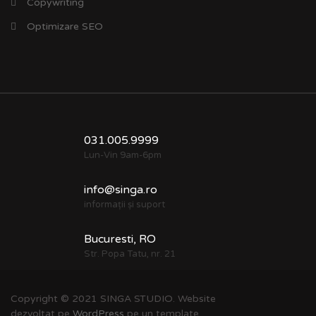
Copywriting
Optimizare SEO
031.005.9999
Lun-Vin 9am-6pm
info@singa.ro
informații și suport
Bucuresti, RO
Str. Popa Tatu, nr. 21
Copyright © 2021 SINGA STUDIO. Website
dezvoltat pe
WordPress
pe un template