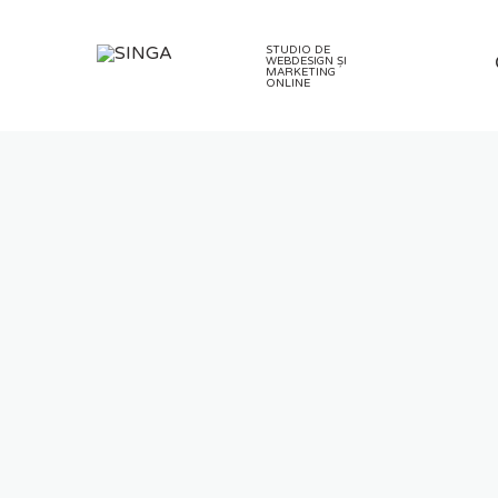
Skip
to
STUDIO DE
content
WEBDESIGN ȘI
MARKETING
ONLINE