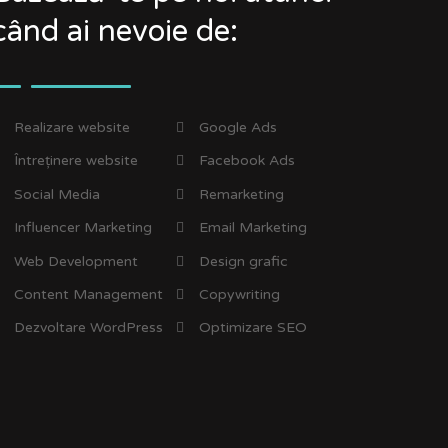
când ai nevoie de:
Realizare website
Google Ads
Întreținere website
Facebook Ads
Social Media
Remarketing
Influencer Marketing
Email Marketing
Web Development
Design grafic
Content Management
Copywriting
Dezvoltare WordPress
Optimizare SEO