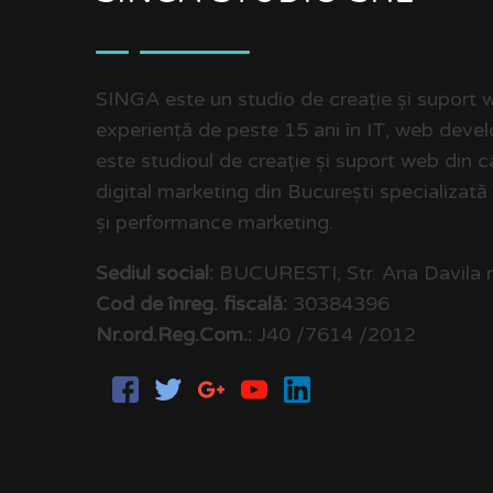
SINGA este un studio de creație și suport we
experiență de peste 15 ani în IT, web deve
este studioul de creație și suport web din 
digital marketing din București specializată
și performance marketing.
Sediul social:
BUCURESTI, Str. Ana Davila n
Cod de înreg. fiscală:
30384396
Nr.ord.Reg.Com.:
J40 /7614 /2012