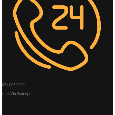
031.005.9999
Lun-Vin 9am-6pm