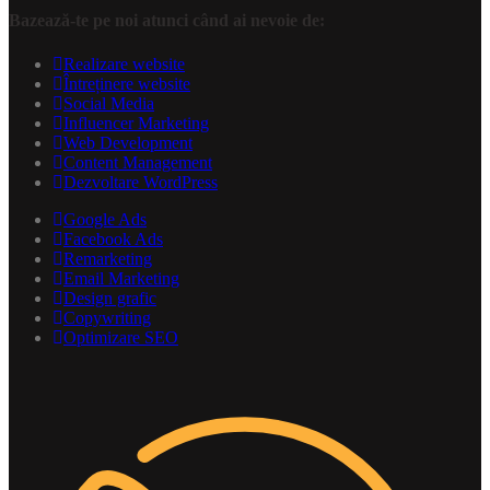
Bazează-te pe noi atunci când ai nevoie de:
Realizare website
Întreținere website
Social Media
Influencer Marketing
Web Development
Content Management
Dezvoltare WordPress
Google Ads
Facebook Ads
Remarketing
Email Marketing
Design grafic
Copywriting
Optimizare SEO