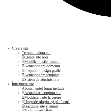
Creare site
Te putem ajuta cu:
Creare site nou
Modificare site existent
Achiziționare domeniu
Propuneri design grafic
Achiziționare template
Sistem de administrare
Întreținere site
Abonamentul lunar include:
Actualizări conținut site
Modificări site la cerere
Upgrade plugins și platformă
Găzduire site și email
Back-up-uri zilnice