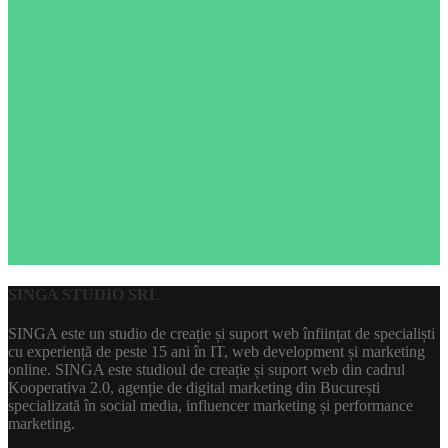
SINGA STUDIO SRL
SINGA este un studio de creație și suport web înființat de specialiști
cu experiență de peste 15 ani în IT, web development și marketing
online. SINGA este studioul de creație și suport web din cadrul
Kooperativa 2.0, agenție de digital marketing din București
specializată în social media, influencer marketing și performance
marketing.