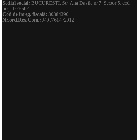
Sediul social:
BUCURESTI, Str. Ana Davila nr.7, Sector 5, cod
poștal 050491
Cod de înreg. fiscală:
30384396
Nr.ord.Reg.Com.:
J40 /7614 /2012