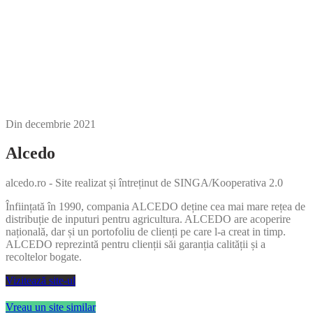
Din
decembrie 2021
Alcedo
alcedo.ro - Site realizat și întreținut de SINGA/Kooperativa 2.0
Înființată în 1990, compania ALCEDO deține cea mai mare rețea de
distribuție de inputuri pentru agricultura. ALCEDO are acoperire
națională, dar și un portofoliu de clienți pe care l-a creat in timp.
ALCEDO reprezintă pentru clienții săi garanția calității și a
recoltelor bogate.
Vizitează site-ul
Vreau un site similar