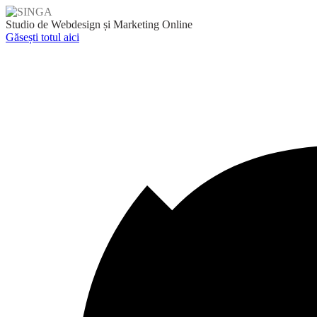
Skip
to
Studio de Webdesign și Marketing Online
content
Găsești totul aici