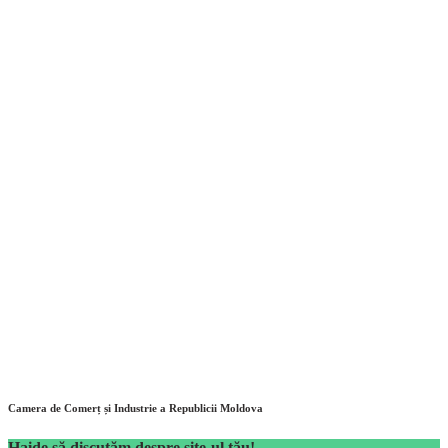
Camera de Comerț și Industrie a Republicii Moldova
Haide să discutăm despre site-ul tău!