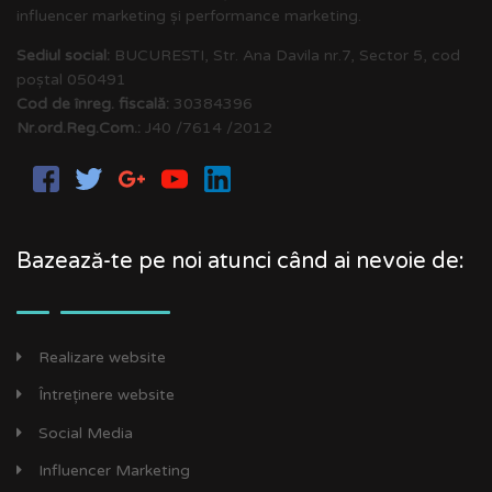
influencer marketing și performance marketing.
Sediul social:
BUCURESTI, Str. Ana Davila nr.7, Sector 5, cod
poștal 050491
Cod de înreg. fiscală:
30384396
Nr.ord.Reg.Com.:
J40 /7614 /2012
Bazează-te pe noi atunci când ai nevoie de:
Realizare website
Întreținere website
Social Media
Influencer Marketing