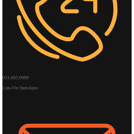
031.005.9999
Lun-Vin 9am-6pm