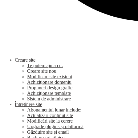
Creare site
Te putem ajuta cu:
Creare site nou
Modificare site existent
Achiziționare domeniu
Propuneri design grafic
Achiziționare template
Sistem de administrare
Întreținere site
Abonamentul lunar include:
Actualizări conținut site
Modificări site la cerere
Upgrade plugins și platformă
Găzduire site și email
Back-up-uri zilnice