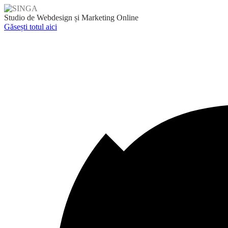
Skip
to
Studio de Webdesign și Marketing Online
content
Găsești totul aici