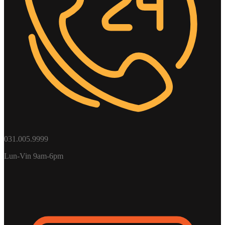
031.005.9999
Lun-Vin 9am-6pm