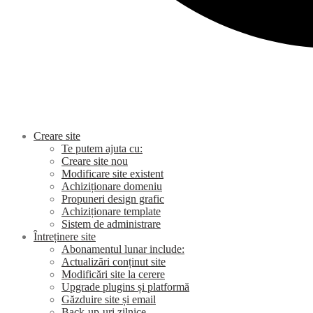
Creare site
Te putem ajuta cu:
Creare site nou
Modificare site existent
Achiziționare domeniu
Propuneri design grafic
Achiziționare template
Sistem de administrare
Întreținere site
Abonamentul lunar include:
Actualizări conținut site
Modificări site la cerere
Upgrade plugins și platformă
Găzduire site și email
Back-up-uri zilnice