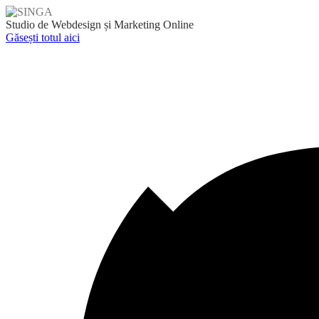
Skip
to
Studio de Webdesign și Marketing Online
content
Găsești totul aici