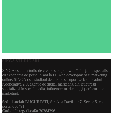
SINGA STUDIO SRL
SINGA este un studio de creație și suport web înființat de specialiști
cu experiență de peste 15 ani în IT, web development și marketing
online. SINGA este studioul de creație și suport web din cadrul
Kooperativa 2.0, agenție de digital marketing din București
specializată în social media, influencer marketing și performance
marketing.
Sediul social:
BUCURESTI, Str. Ana Davila nr.7, Sector 5, cod
poștal 050491
Cod de înreg. fiscală:
30384396