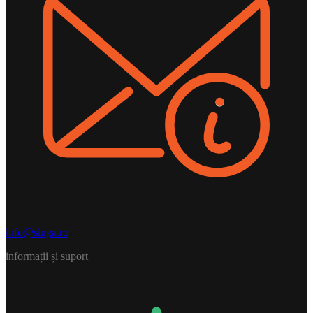
info@singa.ro
informații și suport