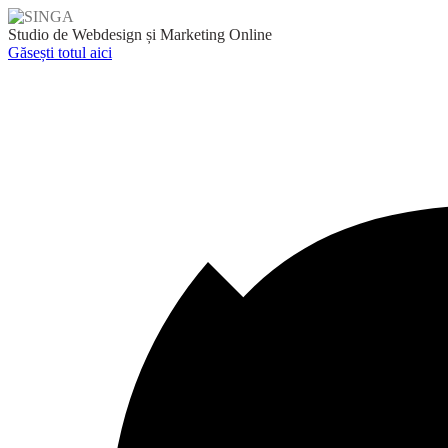
Skip
to
Studio de Webdesign și Marketing Online
content
Găsești totul aici