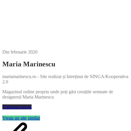
Din
februarie 2020
Maria Marinescu
mariamarinescu.ro - Site realizat și întreținut de SINGA/Kooperativa
2.0
Magazinul online propriu unde poți găsi creațiile semnate de
designerul Maria Marinescu
Vizitează site-ul
Vreau un site similar