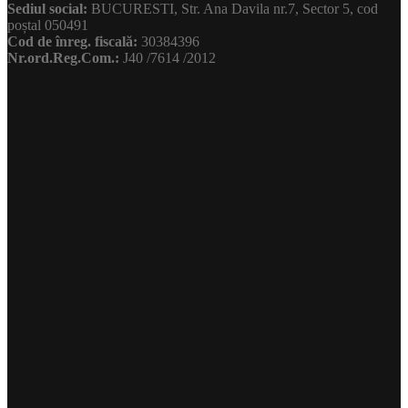
Sediul social:
BUCURESTI, Str. Ana Davila nr.7, Sector 5, cod
poștal 050491
Cod de înreg. fiscală:
30384396
Nr.ord.Reg.Com.:
J40 /7614 /2012