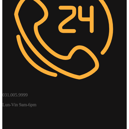
031.005.9999
Lun-Vin 9am-6pm