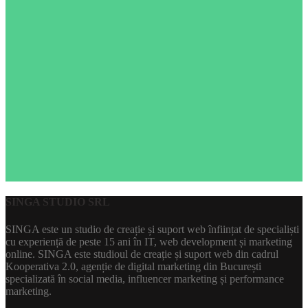
SINGA STUDIO SRL
SINGA este un studio de creație și suport web înființat de specialiști
cu experiență de peste 15 ani în IT, web development și marketing
online. SINGA este studioul de creație și suport web din cadrul
Kooperativa 2.0, agenție de digital marketing din București
specializată în social media, influencer marketing și performance
marketing.