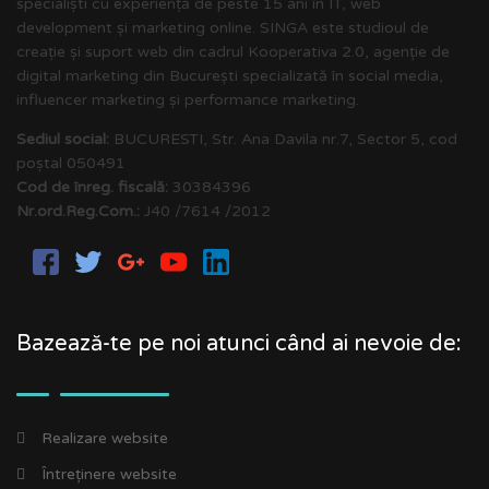
specialiști cu experiență de peste 15 ani în IT, web
development și marketing online. SINGA este studioul de
creație și suport web din cadrul Kooperativa 2.0, agenție de
digital marketing din București specializată în social media,
influencer marketing și performance marketing.
Sediul social:
BUCURESTI, Str. Ana Davila nr.7, Sector 5, cod
poștal 050491
Cod de înreg. fiscală:
30384396
Nr.ord.Reg.Com.:
J40 /7614 /2012
Bazează-te pe noi atunci când ai nevoie de:
Realizare website
Întreținere website